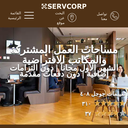
البحث
القائمة
تواصل
عن
الرئيسية
معنا
موقع
مساحات العمل المشتركة
والمكاتب الافتراضية
الشهر الأول مجاناً | دون التزامات
إضافية | دون دفعات مقدمة
تقييمات جوجل ٤٠٨
٣١٠
٣٧