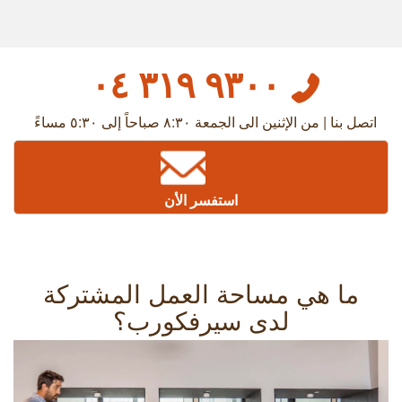
٩٣٠٠ ٣١٩ ٠٤
اتصل بنا | من الإثنين الى الجمعة ٨:٣٠ صباحاً إلى ٥:٣٠ مساءً
استفسر الأن
ما هي مساحة العمل المشتركة
لدى سيرفكورب؟