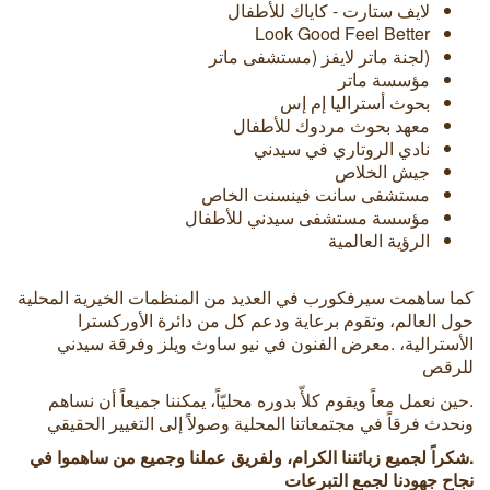
لايف ستارت - كاياك للأطفال
Look Good Feel Better
(لجنة ماتر لايفز (مستشفى ماتر
مؤسسة ماتر
بحوث أستراليا إم إس
معهد بحوث مردوك للأطفال
نادي الروتاري في سيدني
جيش الخلاص
مستشفى سانت فينسنت الخاص
مؤسسة مستشفى سيدني للأطفال
الرؤية العالمية
كما ساهمت سيرفكورب في العديد من المنظمات الخيرية المحلية
حول العالم، وتقوم برعاية ودعم كل من دائرة الأوركسترا
الأسترالية، .معرض الفنون في نيو ساوث ويلز وفرقة سيدني
للرقص
.حين نعمل معاً ويقوم كلأّ بدوره محليّاً، يمكننا جميعاً أن نساهم
ونحدث فرقاً في مجتمعاتنا المحلية وصولاً إلى التغيير الحقيقي
.شكراً لجميع زبائننا الكرام، ولفريق عملنا وجميع من ساهموا في
نجاح جهودنا لجمع التبرعات