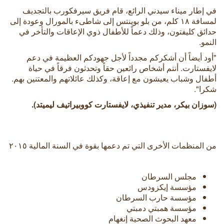
في إطار ميناء سيدني الرائع، قام فريق سيرفكورب بالتجديف
لمسافة ١٨ كلم، من بلو بوينتس إلى شاطىء بالمورال وعودة إلى
حدائق كليفتون، وذلك دعماً للأطفال ذوي الإعاقات والتأخر في
النمو.
"أود أيضاً أن أشكركم مجدداً لأجل جهودكم العظيمة في دعم
لايفستارت. أنتم أشخاص رائعين حقاً وتحدثون فرقاً في حياة
أطفال وشباب يعيشون مع إعاقة، وكذلك عائلاتهم والمعتنين بهم.
شكرا".
(سوزان بيكر، مدير تنفيذي، لايفستارت كووبيراتيف ليميتد).
من المنظمات الأخرى التي تم دعمها بقوة في السنة المالية ٢٠١٥
مجلس السرطان
مؤسسة إيكزودس
مؤسسة حارب السرطان
مؤسسة همبتي دمبتي
معهد البحوث الصحية إنغهام