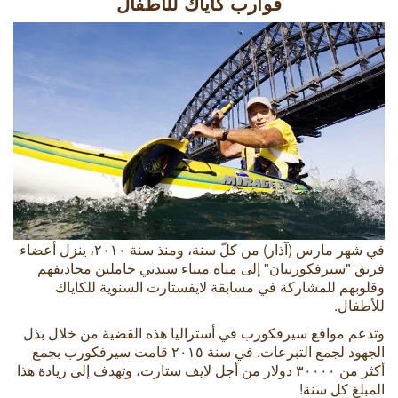
قوارب كاياك للأطفال
في شهر مارس (آذار) من كلّ سنة، ومنذ سنة ٢٠١٠، ينزل أعضاء
فريق "سيرفكوربيان" إلى مياه ميناء سيدني حاملين مجاديفهم
وقلوبهم للمشاركة في مسابقة لايفستارت السنوية للكاياك
للأطفال.
وتدعم مواقع سيرفكورب في أستراليا هذه القضية من خلال بذل
الجهود لجمع التبرعات. في سنة ٢٠١٥ قامت سيرفكورب بجمع
أكثر من ٣٠٠٠٠ دولار من أجل لايف ستارت، وتهدف إلى زيادة هذا
المبلغ كل سنة!