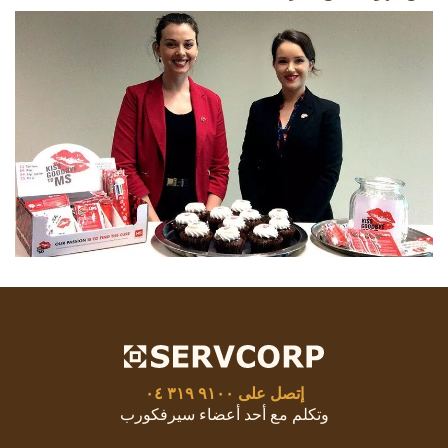
إتصل على
٩١٠٠ ٣١٩ ٠٤
وتكلم مع أحد أعضاء سيرفكورب