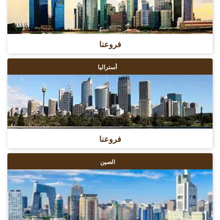
فروعنا
أستراليا
فروعنا
الصين