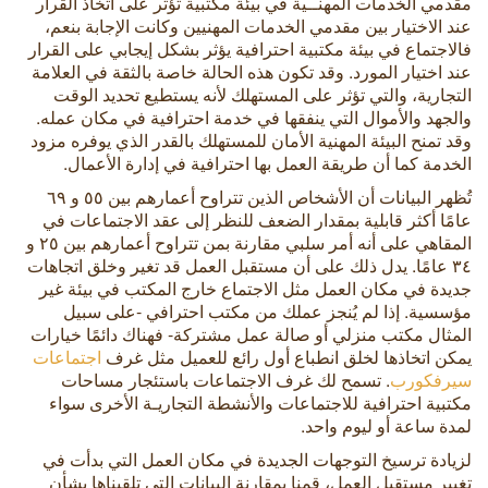
مقدمي الخدمات المهنــية في بيئة مكتبية تؤثر على اتخاذ القرار
عند الاختيار بين مقدمي الخدمات المهنيين وكانت الإجابة بنعم،
فالاجتماع في بيئة مكتبية احترافية يؤثر بشكل إيجابي على القرار
عند اختيار المورد. وقد تكون هذه الحالة خاصة بالثقة في العلامة
التجارية، والتي تؤثر على المستهلك لأنه يستطيع تحديد الوقت
والجهد والأموال التي ينفقها في خدمة احترافية في مكان عمله.
وقد تمنح البيئة المهنية الأمان للمستهلك بالقدر الذي يوفره مزود
الخدمة كما أن طريقة العمل بها احترافية في إدارة الأعمال.
تُظهر البيانات أن الأشخاص الذين تتراوح أعمارهم بين ٥٥ و ٦٩
عامًا أكثر قابلية بمقدار الضعف للنظر إلى عقد الاجتماعات في
المقاهي على أنه أمر سلبي مقارنة بمن تتراوح أعمارهم بين ٢٥ و
٣٤ عامًا. يدل ذلك على أن مستقبل العمل قد تغير وخلق اتجاهات
جديدة في مكان العمل مثل الاجتماع خارج المكتب في بيئة غير
مؤسسية. إذا لم يُنجز عملك من مكتب احترافي -على سبيل
المثال مكتب منزلي أو صالة عمل مشتركة- فهناك دائمًا خيارات
يمكن اتخاذها لخلق انطباع أول رائع للعميل مثل غرف
اجتماعات
سيرفكورب
. تسمح لك غرف الاجتماعات باستئجار مساحات
مكتبية احترافية للاجتماعات والأنشطة التجاريـة الأخرى سواء
لمدة ساعة أو ليوم واحد.
لزيادة ترسيخ التوجهات الجديدة في مكان العمل التي بدأت في
تغيير مستقبل العمل، قمنا بمقارنة البيانات التي تلقيناها بشأن