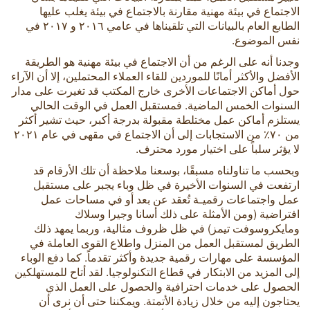
الاجتماع في بيئة مهنية مقارنة بالاجتماع في بيئة يغلب عليها
الطابع العام بالبيانات التي تلقيناها في عامي ٢٠١٦ و ٢٠١٧ في
نفس الموضوع.
وجدنا أنه على الرغم من أن الاجتماع في بيئة مهنية هو الطريقة
الأفضل والأكثر أمانًا للموردين للقاء العملاء المحتملين، إلا أن الآراء
حول أماكن الاجتماعات الأخرى خارج المكتب قد تغيرت على مدار
السنوات الخمس الماضية. فمستقبل العمل في الوقت الحالي
يستلزم أماكن عمل مختلطة مقبولة بدرجة أكبر، حيث تشير أكثر
من ٧٠٪ من الاستجابات إلى أن الاجتماع في مقهى في عام ٢٠٢١
لا يؤثر سلباً على اختيار مورد محترف.
وبحسب ما تناولناه مسبقًا، بوسعنا ملاحظة أن تلك الأرقام قد
ارتفعت في السنوات الأخيرة في ظل وباء يجبر على مستقبل
عمل واجتماعات رقميـة تُعقد عن بعد أو في مساحات عمل
افتراضية (ومن الأمثلة على ذلك أسانا وجيرا وسلاك
ومايكروسوفت تيمز) في ظل ظروف مثالية، وربما يمهد ذلك
الطريق لمستقبل العمل من المنزل واطلاع القوى العاملة في
المؤسسة على مهارات رقمية جديدة وأكثر تقدماً. كما دفع الوباء
إلى المزيد من الابتكار في قطاع التكنولوجيا. لقد أتاح للمستهلكين
الحصول على خدمات احترافية والحصول على العمل الذي
يحتاجون إليه من خلال زيادة الأتمتة. ويمكننا حتى أن نرى أن