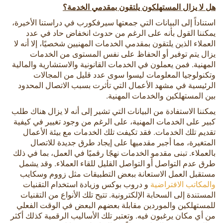
هل لا يزال المستهلكون يلتقون بمقدمي الخدمة؟
استناداً إلى البيانات التي جمعتها سيرفكورب في دراستنا الأخيرة،
يمكننا القول بأنه على الرغم من حدوث انخفاض حاد في عدد
العملاء الذين يلتقون بمقدمي الخدمات المهنيين شخصيًا، إلا أنه لا
يزال يتم توفير أو الحفاظ على نفس المستوى من الخدمات
المهنية. فمن يعملون في الخدمات القانونية والاستشارية والمالية
وتكنولوجيا المعلومات ليسوا سوى عدد قليل من المجالات
الرئيسية في مشهد الأعمال التي تأثرت بسبب الاتصال المحدود
بين المستهلكين والخدمات المهنية.
يمكننا الاستفادة من البيانات التي تشير إلى أنه لا يزال هناك طلب
كبير على الخدمات المهنية، على الرغم من وجود تغيير في كيفية
تقديم تلك الخدمات. فقد تكيفت تلك الخدمات مع بيئة الأعمال
المتغيرة، مما أجبر مقدميها على إيجاد طرق جديدة للاتصال
بالعملاء. تبنى مقدمو الخدمات نهجًا رقميًا في العمل، بما في ذلك
طرق عدم التواصل أو التواصل القليل للقاء العملاء. وقد يشمل
مستقبل العمل الاستعانة ببعض التطبيقات مثل زووم وسكايب
والمكاتب الافتراضية
و دروب بوكس وزيادة استخدام التقنيات
المستندة إلى السحابة الإلكترونية. تتيح تلك الأنواع من التقنيات
للمستهلكين والموردين مقابلة بعضهم البعض في الوقت الفعلي
من أي مكان يرغبون فيه. وتعتبر تلك الأساليب الرقمية كذلك أكثر