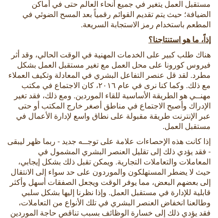
مستقبل العمل يتغير في جميع أنحاء العالم حتى في أماكن
الضيافة؛ حيث يتم تقديم القوائم رقمياً بعد المسح الضوئي في
المطعم باستخدام رمز الاستجابة السريعة.
إذاً، ما هو استنتاجنا؟
هناك طلب كبير على الخدمات المهنية في الوقت الحالي، وقد أثر
فيروس كورونا على محل العمل مع تغير مستقبل العمل بشكل
مطرد. لقد قل عنصر التفاعل البشري في المعادلة وتكيف العملاء
مع ذلك. وكما كنا نرى في عام ٢٠١٦، كان الاجتماع في مكتب
مهنــي هو الطريقة الأساسية للقاء الموردين. ومع ذلك، فقد تغير
الإدراك وأصبح الاجتماع في مناطق أصغر خارج المكتب أو حتى
عبر الإنترنت طريقة مقبولة على نطاق واسع لإدارة الأعمال في
مستقبل العمل.
إذا كانت هذه الإحصاءات علامة على توجــه جديد - ربما ظهر ليبقى
- فقد يؤدي ذلك إلى تقليل العنصر البشري المشمول في
المعاملات والتعاملات التجارية. ويمكن تقبل ذلك بشكل إيجابي،
حيث لا يضطر المستهلكون والموردون على حد سواء إلى الانتقال
إلى بعضهم البعض، مما يوفر الوقت ويجعل الصفقات أسهل وأكثر
قابلية للإدارة في مستقبل العمل. وإذا نظرنا إليها بشكل سلبي
وطالعنا انخفاض العنصر البشري في تلك الأنواع من التعاملات،
فقد يؤدي ذلك إلى خسارة الوظائف بسبب تناقص حاجة الموردين