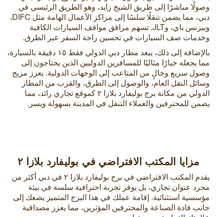
وصولًا مباشرًا إلى طريق الشيخ زايد، وهو الطريق الرئيسي في
دبي، مما يضمن تنقلًا سلسًا إلى مراكز الأعمال الهامة مثل DIFC،
وبيزنس باي، وJLT. تسهم مرافق مواقف السيارات الكافية
وخدمات صف السيارات في تحسين راحة السفر عبر الطرق.
بالإضافة إلى ذلك، يبعد مطار دبي الدولي فقط ١٥ دقيقة بالسيارة،
مما يجعله خيارًا مثاليًا للمسافرين الدوليين الذين يحتاجون إلى
وصول سريع وخالٍ من المتاعب إلى الوجهات الدولية. يعزز مزيج
وسائل النقل العام، والوصول إلى الطرق، والقرب من المطار
الدولي من مكانة برج بوليفارد بلازا ٢ كموقع تجاري رائد، مما
يضمن للمحترفين والعملاء التنقل في المدينة بسهولة ويسر.
مزايا المكتب الافتراضي في بوليفارد بلازا ٢
يقدم المكتب الافتراضي في برج بوليفارد بلازا ٢ في دبي أكثر من
مجرد عنوان تجاري، بل يوفر تجربة احترافية سلسة في بيئة
مؤسسية استثنائية. إقامة عملك في هذا البرج المتميز يضعك إلى
جانب قادة الصناعة والمحترفين المؤثرين، مما يعزز مصداقية