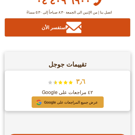
اتصل بنا | من الإثنين الى الجمعة ٨:٣٠ صباحاً إلى ٥:٣٠ مساءً
استفسر الأن
تقييمات جوجل
٣٫٦
٤٢ مراجعات على Google
عرض جميع المراجعات على Google