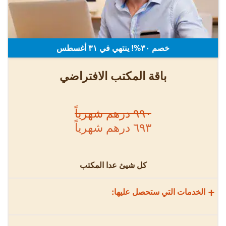
خصم ٣٠%! ينتهي في ٣۱ أغسطس
باقة المكتب الافتراضي
٩٩٠ درهم شهرياً
٦٩٣ درهم شهرياً
كل شيئ عدا المكتب
+
الخدمات التي ستحصل عليها: