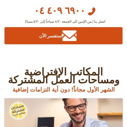
٦٩٠٠ ٤٠٩ ٠٤
اتصل بنا | من الإثنين الى الجمعة ٨:٣٠ صباحاً إلى ٥:٣٠ مساءً
استفسر الأن
المكاتب الإفتراضية
ومساحات العمل المشتركة
الشهر الأول مجاناً! دون أية التزامات إضافية