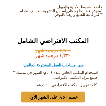
خاضع لشروط الأهلية والقبول
*متوفر عند الحاجة على أساس الدفع بحسب الإستخدام
**غير قابلة للجمع و رهناً بالتوفر
المكتب الافتراضي الشامل
١,٩٠٠ درهم/ شهر
١,٣٣٠ درهم/ شهر
شهر مساحات العمل المشتركة العالمي!
استخدام المكتب الخاص لمدة ٤ أيام/ الشهر في مدينتك** +
جميع مزايا المكتب الافتراضي
كلفة تجهيز المكتب الافتراضي: ۹۰ درهم
خصم ٥۰% على الشهر الأول