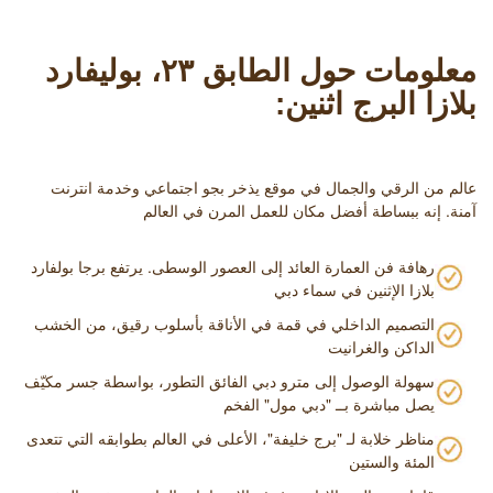
معلومات حول الطابق ٢٣، بوليفارد
بلازا البرج اثنين:
عالم من الرقي والجمال في موقع يذخر بجو اجتماعي وخدمة انترنت
آمنة. إنه ببساطة أفضل مكان للعمل المرن في العالم
رهافة فن العمارة العائد إلى العصور الوسطى. يرتفع برجا بولفارد
بلازا الإثنين في سماء دبي
التصميم الداخلي في قمة في الأناقة بأسلوب رقيق، من الخشب
الداكن والغرانيت
سهولة الوصول إلى مترو دبي الفائق التطور، بواسطة جسر مكيّف
يصل مباشرة بــ "دبي مول" الفخم
مناظر خلابة لـ "برج خليفة"، الأعلى في العالم بطوابقه التي تتعدى
المئة والستين