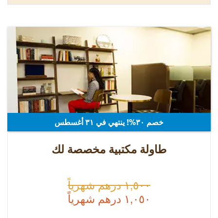
خصم ٣٠%! ينتهي في ٣۱ أغسطس
طاولة مكتبية مخصصة لك
١,٥٠٠ درهم شهرياً
١,٠٥٠ درهم شهرياً