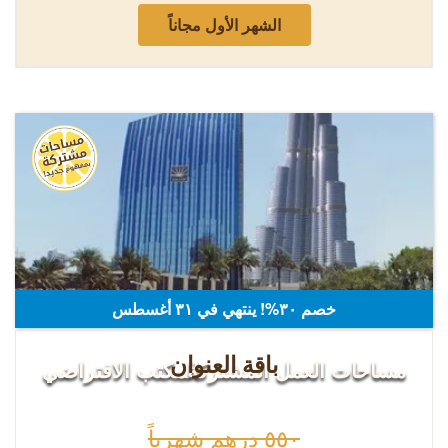
الشهر الأول مجاناً
بوليفارد بلازا البرج اثنين
خصم ٣٠%! ينتهي في ٣۱ أغسطس
باقة العنوان
مساحات العمل المشتركة
المكتب الافتراضي
٥٥٠ درهم شهرياً