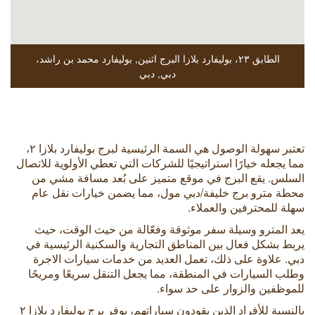
الطابق ٢٣، بوليفارد بلازا البرج اثنين
,
بوليفارد محمد بن راشد،
دبي
,
دبي
تعتبر سهولة الوصول هي السمة الرئيسية لبرج بوليفارد بلازا ٢،
مما يجعله خيارًا استراتيجيًا للشركات التي تعطي الأولوية للاتصال
السلس. يقع البرج في موقع متميز على بُعد مسافة مشي من
محطة مترو برج خليفة/دبي مول، مما يضمن خيارات نقل عام
سهلة للمحترفين والعملاء.
يعد المترو وسيلة سفر موثوقة وفعّالة من حيث الوقت، حيث
يربط بشكل فعال بين المناطق التجارية والسكنية الرئيسية في
دبي. علاوة على ذلك، تعمل العديد من خدمات سيارات الاجرة
وطلب السيارات في المنطقة، مما يجعل التنقل سريعًا ومريحًا
للموظفين والزوار على حد سواء.
بالنسبة للأفراد الذين يقودون سياراتهم، يوفر برج بوليفارد بلازا ٢