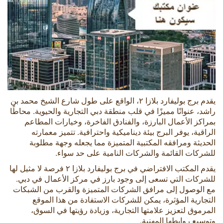
يقدم برج بوليفارد بلازا ٢، الواقع على طول شارع الشيخ محمد بن
راشد، عنوانًا مميزًا في قلب منطقة دبي التجارية والحيوية. محاطًا
بمراكز الأعمال البارزة، والفنادق الفاخرة، وخيارات المطاعم
الراقية، يوفر البرج بيئة ديناميكية واحترافية. تتميز معمارته
الحديثة ومرافقه المكتبية المتميزة مما يجعله وجهة مطلوبة
للشركات القائمة والشركات النامية على حد سواء.
يقدم المكتب الافتراضي في برج بوليفارد بلازا ٢ فرصة لا مثيل لها
للشركات التي تسعى إلى وجود بارز في مركز الأعمال في دبي.
مع الوصول إلى مرافق الشركات المتميزة والقرب من الشبكات
التجارية المؤثرة، يمكن للشركات الاستفادة من هذا الموقع
المرموق لتعزيز علامتها التجارية، وزيادة رؤيتها في السوق،
وتوسيع روابطها المهنية.