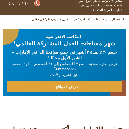
الطابق ٢٣، بوليفارد بلازا البرج اثنين,
٦٩٠٠ ٤٠٩ ٠٤
بوليفارد محمد بن راشد، دبي,
دبي,
الإمارات العربية المتحدة
الصفحة الرئيسية
/
المكاتب الافتراضية
/
فروعنا
/
دبي
/
بوليفارد بلازا البرج اثنين
المكاتب الافتراضية
شهر مساحات العمل المشتركة العالمي!
خصم ٣٠٪ لمدة ۳ أشهر في جميع مواقعنا الـ٦ في الإمارات +
الشهر الأول مجانًا!*
عرض لفترة محدودة: من ۳ أغسطس إلى ۳۱ أغسطس | كود الخصم:
Summer2026
*تُطبق الشروط والأحكام.
عرض المواقع →