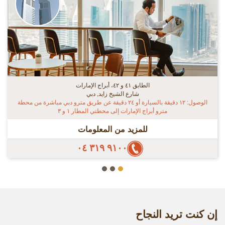
الطابق ٤١ و ٤٢، أبراج الإمارات
شارع الشيخ زايد, دبي
الوصول: ١٢ دقيقة بالسيارة أو ٢٤ دقيقة عن طريق مترو دبي مباشرة من محطة
مترو أبراج الإمارات إلى محطتي المطار ١ و ٣
للمزيد من المعلومات
٩١٠٠ ٣١٩ ٠٤
إن كنت تريد النجاح