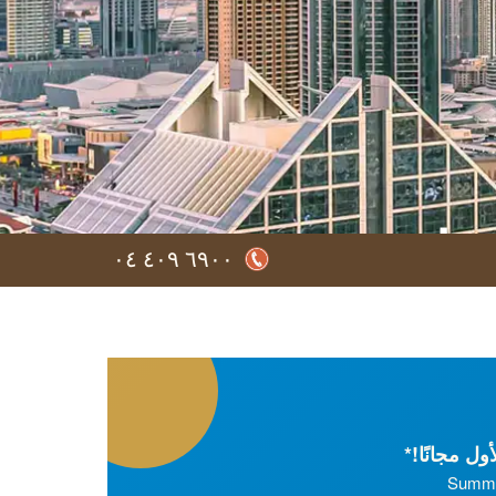
فتراضي
٦٩٠٠ ٤٠٩ ٠٤
من أي مكان