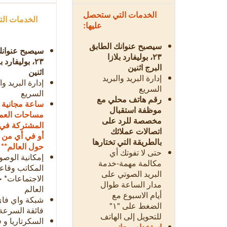
الخدمات التي ستحصل
الخدمات ال
عليها:
سيصبح عنوانك الطابق
سيصبح عنوانك
٢٣، بوليفارد بلازا
٢٣، بوليفارد 
البرج اثنين
اثنين
إدارة البريد والبريد
إدارة البريد وا
السريع
السريع
رقم هاتف محلي مع
ساعة مجانية ي
موظفة استقبال
مساحات العم
مخصصة للرد على
المشتركة في 
اتصالات عملائك
أو في أي من 
بالطريقة التي تختارها
حول العالم**
حتى لا تفوتك أي
إمكانية الوصو
مكالمة مهمة-خدمة
المكاتب وقاع
البريد الصوتي على
الاجتماعات* 
مدار الساعة طوال
العالم
أيام الاسبوع مع
شبكة واي فاي
الضغط على "١"
فائقة السرعة
للتحويل إلى الهاتف
السكرتاريا و 
استخدام مجاني