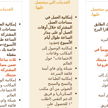
الخدمات التي ستحصل
عليها:
تي ستحصل
الخدمات
عليها:
إمكانية العمل في
مساحات العمل
 الطابق
إمكانية ا
المشتركة خلال أوقات
بلازا البرج
مساحات ا
العمل أو على مدار
المشتركة 
الساعة طوال أيام
لبريد
الساعة طوا
الأسبوع
(إختياري)
الأسبوع+طا
إمكانية الوصول إلى
ومياً في
خاصة بك م
المكاتب وقاعات
ل
مقفلة
الاجتماعات* حول
مدينتك
ثلاث ساعات
العالم
فروعنا
ضمن مساح
شبكة واي فاي آمنة
المشتركة 
فائقة السرعة
ل إلى
مدينتك
إمكانية الطباعة
ات
إمكانية ال
والنسخ والمسح
حول
المكاتب و
الضوئي من أي مكتب
الاجتماعا
السكرتاريا و فريق
 آمنة
العالم
الدعم التقني (اطلب
شبكة واي 
*١ للحصول على
فريق
فائقة السر