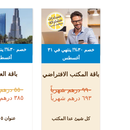
خصم ٣٠%! ينتهي في ٣۱
أغسط
أغسطس
باقة الع
باقة المكتب الافتراضي
٥٥٠ درهم شهرياً
٩٩٠ درهم شهرياً
٣٨٥ درهم شهرياً
٦٩٣ درهم شهرياً
عنوان
٥
ن
كل شيئ عدا المكتب