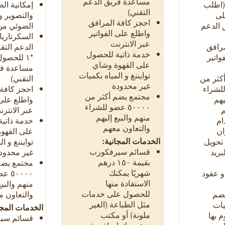
مساعدة فريق الدعم
 (اطلب
إمكانية ال
التقني)
لى
والتصوير 
احجز كافة المرافق
 الدعم
الضوئي من
واطلع على الفواتير
السكرتاريا
عبر الانترنت
مرافق
الدعم التق
خدمة ذاتية للحصول
واتير
*١ للحصو
على القهوة وشاي
مساعدة فر
توايننغ و المياه بكميات
كثر من
التقني)
غير محدودة
و للشراء
احجز كافة 
مجتمع يضم أكثر من
يهم
واطلع على 
٥٠٠٠٠ عضو للشراء
م
عبر الانترن
منهم والبيع إليهم
ام
خدمة ذاتي
والتعاون معهم
ن
على القهو
الخدمات المجانية:
تحويل
توايننغ و ا
قسائم سيرفكورب
بريد
غير محدود
بقيمة
۱٥۰ درهم
مجتمع يضم
شهريًا يمكنك
و عقود
٠٠٠٠
الاستفادة منها
منهم والبيع
للحصول على خدمات
صم
والتعاون م
مثل الطباعة (الغير
يات
الخدمات المجا
ملونة) أو مكتب
م بها
قسائم سي