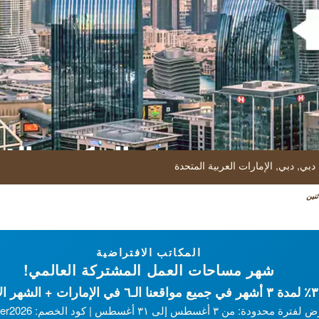
المكتب الا
 دبي,
دبي,
الإمارات العربية المتحدة
قم بإدارة أعمالك 
ثنين
مل المشتركة
المكاتب الافتراضية
شهر مساحات العمل المشتركة العالمي!
آمنة وفائقة السرعة
رة محدودة: من ۳ أغسطس إلى ۳۱ أغسطس | كود الخصم: Summer2026