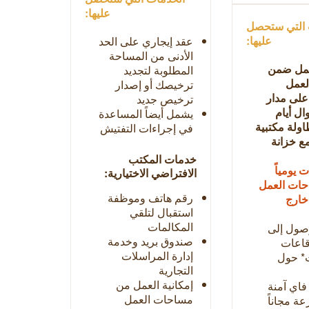
عليها:
 التي ستحصل
عليها:
عقد إيجاري على الحد
الأدنى من المساحة
لعمل ضمن
المطلوبة لتجديد
لعمل
ترخيصك أو إصدار
على مدار
ترخيص جديد
ل أيام
يشمل أيضاً المساعدة
ولة مكتبية
في إجراءات التفتيش
ع خزانة
خدمات المكتب
 يومياً
الافتراضي الاختيارية:
ات العمل
رقم هاتف وموظفة
خارج
استقبال لتلقي
المكالمات
وصول إلى
صندوق بريد وخدمة
قاعات
إدارة المراسلات
ت* حول
التجارية
إمكانية العمل من
فاي آمنة
مساحات العمل
عة مجاناً