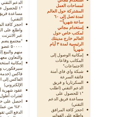
الدعم التقني
لمساحات العمل
*١ للحصول ع
المشتركة حول العالم
مساعدة فريق
لمدة تصل إلى ٦٠
التقني)
ساعة شهرياً**
احجز كافة ال
إستخدام مجاني
واطلع على الف
لمكتب خاص حول
عبر الانترنت
العالم خارج مدينتك
"مجتمع يضم أ
الرئيسية لمدة ٣ أيام
٥٠٠٠٠ عض
شهرياً
منهم والبيع إل
إمكانية الوصول إلى
والتعاون معه
المكاتب وقاعات
إمكانية استخد
الاجتماعات*
سيرفكورب وا
شبكة واي فاي آمنة
فاكس (خدمة 
فائقة السرعة
الفاكس إلى ال
السكرتاريا و فريق
الإلكتروني)
الدعم التقني (اطلب
عقود شهرية أ
*١ للحصول على
لفترات أطول
مساعدة فريق الدعم
احصل على خ
التقني)
٢٠% من عمل
احجز كافة المرافق
الدفع التي تقو
واطلع على الفواتير