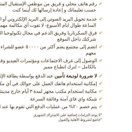
رقم هاتف محلي و فريق من موظفي الإستقبال المت
حسب تعليماتك و إعادة إرسالها لك أينما كنت
خدمة تحويل البريد الصوتي إلى البريد الإلكتروني أو
الساعة طوال ايام الأسبوع- لا تفوت أي مكالمة مهمة ا
فرق السكرتاريا وفريق الدعم في مجال تكنولوجيا ا
شركتك داخل الموقع
انضم إلى مجتمع يضم أكثر 
معهم
الوصول إلى غرف الاجتماعات ومؤتمرات الفيديو وقا
بالكامل – لترك انطباع مميز
لا ضرورة لوديعة تأمين
عند الدفع بواسطة بطاقة الإئ
إمكانية استخدام هاتفك العمل على جوالك في أي مك
مكانية استخدام مكتب مجهز لمدة ٣ أيام خارج مدينتك الرئيسية
شبكة واي فاي آمنة وفائقة السرعة
يتم خصم ٢٠% من عمليات الدفع التي تقوم بها عند الترقيـة إلى مكتب مجهز
*لا يوجد التزامات إضافية على الاشتراك الشهري
*خاضع لشروط الأهلية والقبول