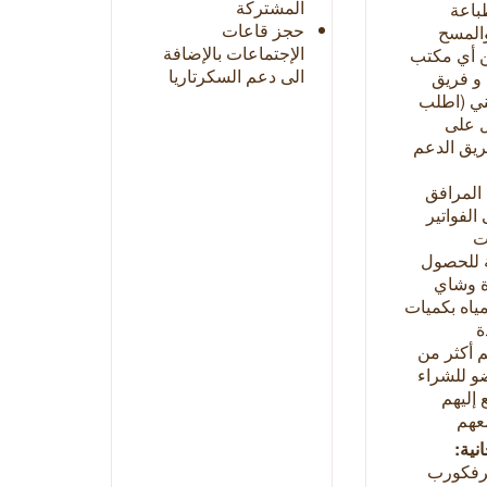
المشتركة
طباعة
حجز قاعات
والمسح
الإجتماعات بالإضافة
 أي مكتب
الى دعم السكرتاريا
 و فريق
ني (اطلب
ل على
يق الدعم
المرافق
الفواتير
ت
ة للحصول
ة وشاي
لمياه بكميات
ة
 أكثر من
٥ عضو للشراء
 إليهم
عهم
نية:
رفكورب