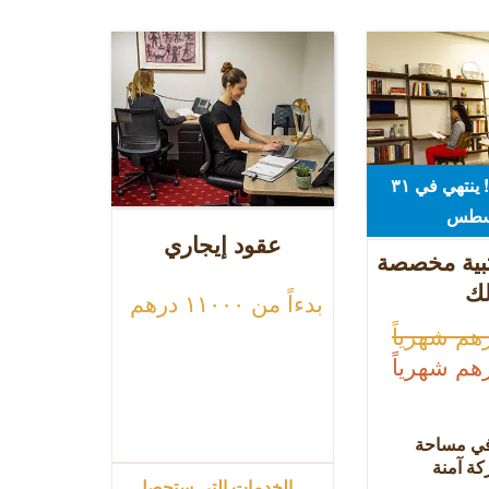
خصم ٣٠%! ينتهي في ٣۱
سطس
عقود إيجاري
بية مخصصة
ك
بدءاً من ١١٠٠٠ درهم
في مساحة
ة آمنة
الخدمات التي ستحصل