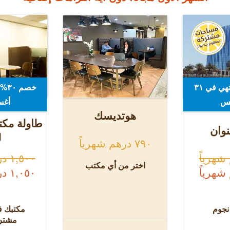
خصم ٣٠%! ينتهي في ٣۱
س
أغ
هوتديسك
طاولة مكت
نوان
ل
٧٩٠ درهم شهرياً
١,٥٠٠ درهم شهرياً
اختر من أي مكتب
١,٠٥٠ درهم شهرياً
جوم
مكتبك 
مشترك