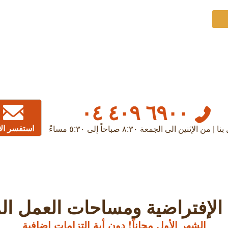
٦٩٠٠ ٤٠٩ ٠٤
استفسر ال
| من الإثنين الى الجمعة ٨:٣٠ صباحاً إلى ٥:٣٠ مساءً
الإفتراضية ومساحات العمل ا
الشهر الأول مجاناً! دون أية التزامات إضافية